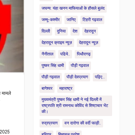
जघन्य: यंहा खनन माफियाओं के हौसले बुलंद
जम्मू-कश्मीर
जानिए
टिहरी गढ़वाल
दिल्ली
दुनिया
देश
देहरादून
देहरादून क्राइम न्यूज़
देहरादून न्यूज़
नैनीताल
पढिये..
पिथौरागढ़
पुष्कर सिंह धामी
पौड़ी गढ़वाल
पौड़ी गढ़वाल
पौड़ी देवप्रयाग
पढ़िए...
बागेश्वर
महाराष्ट्र
स मामले
मुख्यमंत्री पुष्कर सिंह धामी ने नई दिल्ली में
राष्ट्रपति श्री रामनाथ कोविंद से शिष्टाचार भेंट
।
की।
रुद्रप्रयाग
वन दारोगा की वर्दी फाड़ी..
ई 2025
हरिद्वार
हिमाचल प्रदेश