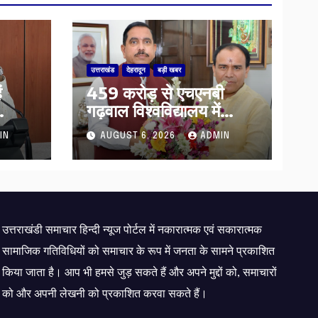
उत्तराखंड
देहरादून
बड़ी खबर
ं
459 करोड़ से एचएनबी
गढ़वाल विश्वविद्यालय में
ख्य
अनुसंधान संरचना होगी
IN
AUGUST 6, 2026
ADMIN
क्षा
सुदृढ,उच्च शिक्षा मंत्री धन
घ्र
सिंह रावत ने नवनियुक्त
हो
केन्द्रीय शिक्षा मंत्री से की
मुलाकात
उत्तराखंडी समाचार हिन्दी न्यूज पोर्टल में नकारात्मक एवं सकारात्मक
सामाजिक गतिविधियों को समाचार के रूप में जनता के सामने प्रकाशित
किया जाता है। आप भी हमसे जुड़ सकते हैं और अपने मुद्दों को, समाचारों
को और अपनी लेखनी को प्रकाशित करवा सकते हैं।