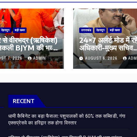
देहरादून
बड़ी खबर
उत्तराखंड
देहरादून
बड़ी खबर
वार से वीरभद्र (ऋषिकेश)
24×7 अलर्ट मोड में रहे
िकली BJYM की भव्य
अधिकारी-मुख्य सचिव
यात्रा; तेजस्वी सूर्या ने
मानसून-एसईओसी से मु
ST 7, 2026
ADMIN
AUGUST 6, 2026
ADM
 व प्रदेशवासियों के
सचिव ने की विस्तृत समी
ण की कामना
कहा-बंद सड़कों को शी
खोला जाए, लोगों को न 
दिक्कत
RECENT
​धामी कैबिनेट का बड़ा फैसला: पशुपालकों को 60% तक सब्सिडी, गंगा
एक्सप्रेसवे का हरिद्वार तक होगा विस्तार