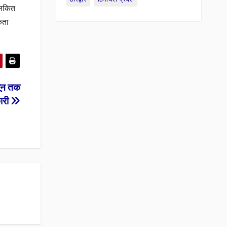
ुलकित
िता
जून तक
कारी