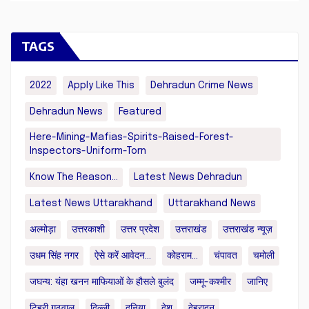
TAGS
2022
Apply Like This
Dehradun Crime News
Dehradun News
Featured
Here-Mining-Mafias-Spirits-Raised-Forest-
Inspectors-Uniform-Torn
Know The Reason...
Latest News Dehradun
Latest News Uttarakhand
Uttarakhand News
अल्मोड़ा
उत्तरकाशी
उत्तर प्रदेश
उत्तराखंड
उत्तराखंड न्यूज़
उधम सिंह नगर
ऐसे करें आवेदन...
कोहराम...
चंपावत
चमोली
जघन्य: यंहा खनन माफियाओं के हौसले बुलंद
जम्मू-कश्मीर
जानिए
टिहरी गढ़वाल
दिल्ली
दुनिया
देश
देहरादून