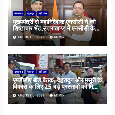
उत्तराखंड
देहरादून
बड़ी खबर
मुख्यमंत्री से महानिदेशक एनसीसी ने की
शिष्टाचार भेंट,उत्तराखण्ड में एनसीसी के
विस्तार एवं आधुनिक आधारभूत संरचना के
AUGUST 6, 2026
ADMIN
विकास पर हुई महत्वपूर्ण चर्चा
उत्तराखंड
देहरादून
बड़ी खबर
एमडीडीए बोर्ड बैठक, देहरादून और मसूरी के
विकास के लिए 25 बड़े प्रस्तावों को मिली
हरी झंडी
AUGUST 5, 2026
ADMIN