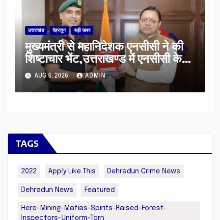
उत्तराखंड
देहरादून
बड़ी खबर
मुख्यमंत्री से महानिदेशक एनसीसी ने की
शिष्टाचार भेंट,उत्तराखण्ड में एनसीसी के
विस्तार एवं आधुनिक आधारभूत संरचना के
AUG 6, 2026
ADMIN
विकास पर हुई महत्वपूर्ण चर्चा
TAGS
2022
Apply Like This
Dehradun Crime News
Dehradun News
Featured
Here-Mining-Mafias-Spirits-Raised-Forest-
Inspectors-Uniform-Torn