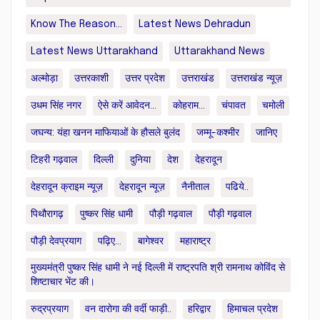
Know The Reason...
Latest News Dehradun
Latest News Uttarakhand
Uttarakhand News
अल्मोड़ा
उत्तरकाशी
उत्तर प्रदेश
उत्तराखंड
उत्तराखंड न्यूज़
उधम सिंह नगर
ऐसे करें आवेदन...
कोहराम...
चंपावत
चमोली
जघन्य: यंहा खनन माफियाओं के हौसले बुलंद
जम्मू-कश्मीर
जानिए
टिहरी गढ़वाल
दिल्ली
दुनिया
देश
देहरादून
देहरादून क्राइम न्यूज़
देहरादून न्यूज़
नैनीताल
पढिये..
पिथौरागढ़
पुष्कर सिंह धामी
पौड़ी गढ़वाल
पौड़ी गढ़वाल
पौड़ी देवप्रयाग
पढ़िए...
बागेश्वर
महाराष्ट्र
मुख्यमंत्री पुष्कर सिंह धामी ने नई दिल्ली में राष्ट्रपति श्री रामनाथ कोविंद से
शिष्टाचार भेंट की।
रुद्रप्रयाग
वन दारोगा की वर्दी फाड़ी..
हरिद्वार
हिमाचल प्रदेश