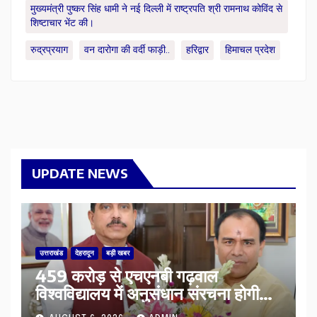
मुख्यमंत्री पुष्कर सिंह धामी ने नई दिल्ली में राष्ट्रपति श्री रामनाथ कोविंद से
शिष्टाचार भेंट की।
रुद्रप्रयाग
वन दारोगा की वर्दी फाड़ी..
हरिद्वार
हिमाचल प्रदेश
UPDATE NEWS
उत्तराखंड
देहरादून
बड़ी खबर
459 करोड़ से एचएनबी गढ़वाल
विश्वविद्यालय में अनुसंधान संरचना होगी
सुदृढ,उच्च शिक्षा मंत्री धन सिंह रावत ने