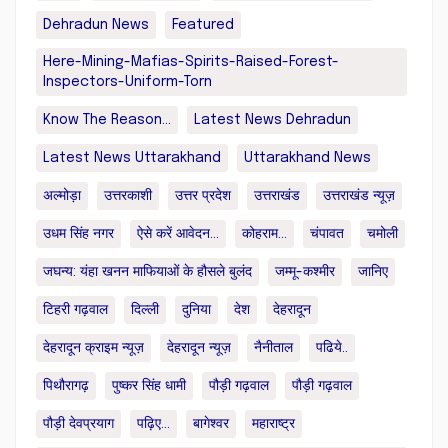
Dehradun News
Featured
Here-Mining-Mafias-Spirits-Raised-Forest-
Inspectors-Uniform-Torn
Know The Reason...
Latest News Dehradun
Latest News Uttarakhand
Uttarakhand News
अल्मोड़ा
उत्तरकाशी
उत्तर प्रदेश
उत्तराखंड
उत्तराखंड न्यूज़
उधम सिंह नगर
ऐसे करें आवेदन...
कोहराम...
चंपावत
चमोली
जघन्य: यंहा खनन माफियाओं के हौसले बुलंद
जम्मू-कश्मीर
जानिए
टिहरी गढ़वाल
दिल्ली
दुनिया
देश
देहरादून
देहरादून क्राइम न्यूज़
देहरादून न्यूज़
नैनीताल
पढिये..
पिथौरागढ़
पुष्कर सिंह धामी
पौड़ी गढ़वाल
पौड़ी गढ़वाल
पौड़ी देवप्रयाग
पढ़िए...
बागेश्वर
महाराष्ट्र