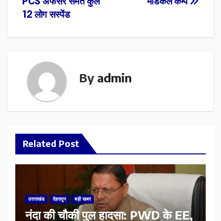
PCS अफसर समेत कुल
मेडिकल कैम्प
12 लोग सस्पेंड
By
admin
Related Post
उत्तराखंड
देहरादून
बड़ी खबर
नंदा की चौकी पुल हादसा: PWD के EE,