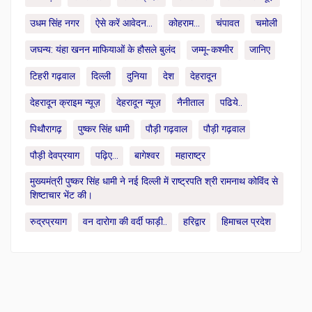
उधम सिंह नगर
ऐसे करें आवेदन...
कोहराम...
चंपावत
चमोली
जघन्य: यंहा खनन माफियाओं के हौसले बुलंद
जम्मू-कश्मीर
जानिए
टिहरी गढ़वाल
दिल्ली
दुनिया
देश
देहरादून
देहरादून क्राइम न्यूज़
देहरादून न्यूज़
नैनीताल
पढिये..
पिथौरागढ़
पुष्कर सिंह धामी
पौड़ी गढ़वाल
पौड़ी गढ़वाल
पौड़ी देवप्रयाग
पढ़िए...
बागेश्वर
महाराष्ट्र
मुख्यमंत्री पुष्कर सिंह धामी ने नई दिल्ली में राष्ट्रपति श्री रामनाथ कोविंद से
शिष्टाचार भेंट की।
रुद्रप्रयाग
वन दारोगा की वर्दी फाड़ी..
हरिद्वार
हिमाचल प्रदेश