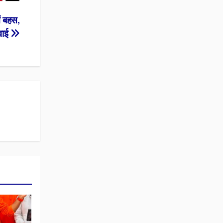
ें बहस,
वाई