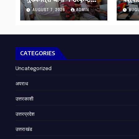
बुनकरों और हस्तशिल्प
सब्सिड
AUGUST 7, 2026
ADMIN
AUGU
कारीगरों को किया सम्मानित
हरिद्व
CATEGORIES
Uncategorized
अपराध
उत्तरकाशी
उत्तरप्रदेश
उत्तराखंड