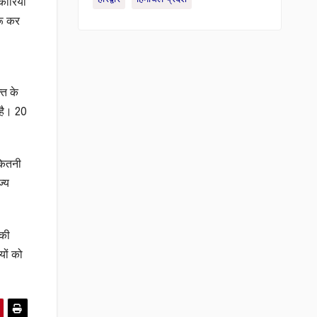
कारियों
रू कर
ति के
 है। 20
 कितनी
ज्य
 की
यों को