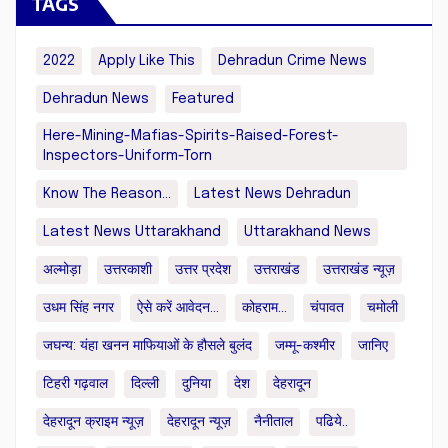
TAGS
2022
Apply Like This
Dehradun Crime News
Dehradun News
Featured
Here-Mining-Mafias-Spirits-Raised-Forest-
Inspectors-Uniform-Torn
Know The Reason...
Latest News Dehradun
Latest News Uttarakhand
Uttarakhand News
अल्मोड़ा
उत्तरकाशी
उत्तर प्रदेश
उत्तराखंड
उत्तराखंड न्यूज़
उधम सिंह नगर
ऐसे करें आवेदन...
कोहराम...
चंपावत
चमोली
जघन्य: यंहा खनन माफियाओं के हौसले बुलंद
जम्मू-कश्मीर
जानिए
टिहरी गढ़वाल
दिल्ली
दुनिया
देश
देहरादून
देहरादून क्राइम न्यूज़
देहरादून न्यूज़
नैनीताल
पढिये..