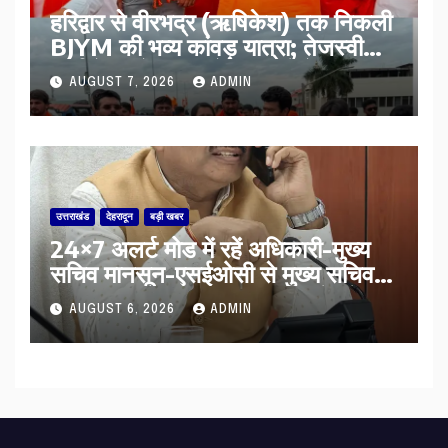
​हरिद्वार से वीरभद्र (ऋषिकेश) तक निकली
BJYM की भव्य कांवड़ यात्रा; तेजस्वी
सूर्या ने की देश व प्रदेशवासियों के कल्याण
AUGUST 7, 2026
ADMIN
की कामना
उत्तराखंड
देहरादून
बड़ी खबर
24×7 अलर्ट मोड में रहें अधिकारी-मुख्य
सचिव मानसून-एसईओसी से मुख्य सचिव ने
की विस्तृत समीक्षा कहा-बंद सड़कों को
AUGUST 6, 2026
ADMIN
शीघ्र खोला जाए, लोगों को न हो दिक्कत